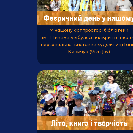
Феєричний день у нашом
артпросторі!
У нашому артпросторі бібліотеки
ім.П.Тичини відбулося відкриття перш
персональної виставки художниці Ган
Киричук (Viva Joy)
Літо, книга і творчість