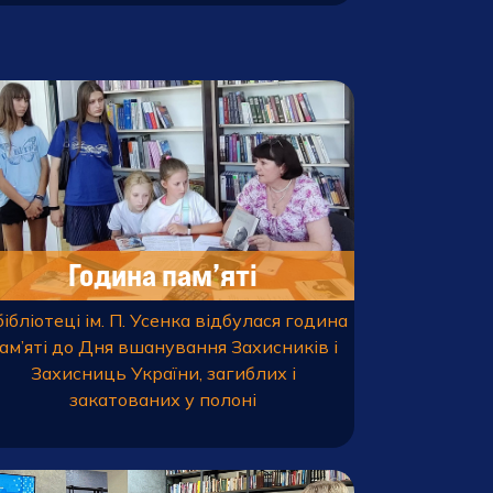
Година пам’яті
бібліотеці ім. П. Усенка відбулася година
ам’яті до Дня вшанування Захисників і
Захисниць України, загиблих і
закатованих у полоні