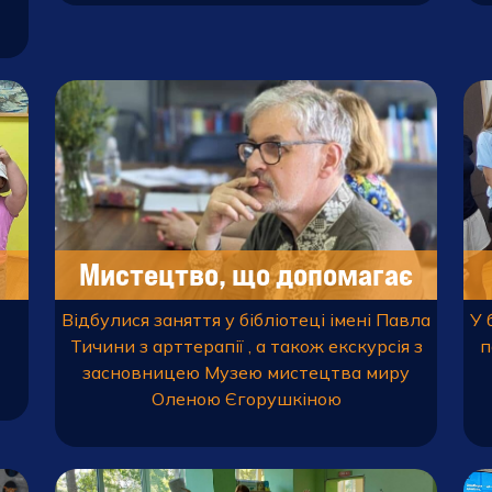
Мистецтво, що допомагає
відчути мир
Відбулися заняття у бібліотеці імені Павла
У 
Тичини з арттерапії , а також екскурсія з
п
засновницею Музею мистецтва миру
Оленою Єгорушкіною