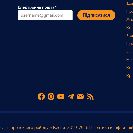
До
Електронна пошта
*
Пр
Підписатися
Ан
Ка
Да
Пр
Ста
E-s
Ко
Кр
С Дніпровського району м.Києва, 2010–2026 |
Політика конфедецій