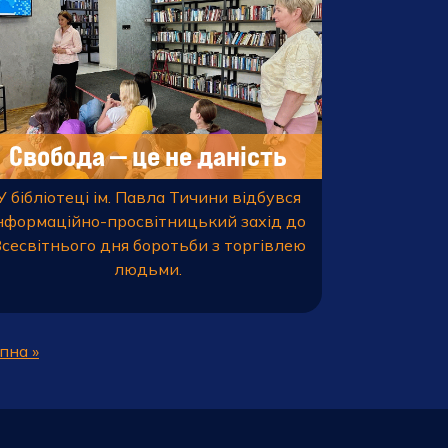
Свобода — це не даність
У бібліотеці ім. Павла Тичини відбувся
нформаційно-просвітницький захід до
сесвітнього дня боротьби з торгівлею
людьми.
пна »