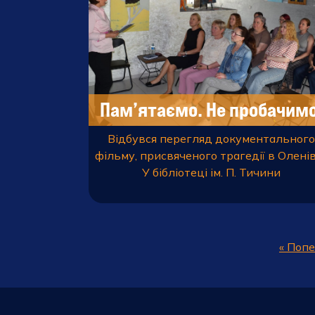
Пам’ятаємо. Не пробачимо
Відбувся перегляд документального
фільму, присвяченого трагедії в Олені
У бібліотеці ім. П. Тичини
« Поп