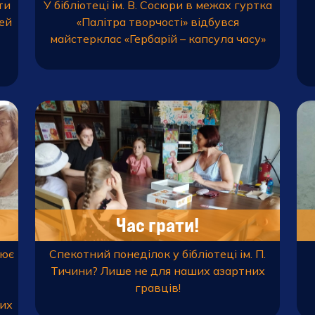
ти
У бібліотеці ім. В. Сосюри в межах гуртка
тей
«Палітра творчості» відбувся
майстерклас «Гербарій – капсула часу»
Час грати!
цює
Спекотний понеділок у бібліотеці ім. П.
Тичини? Лише не для наших азартних
гравців!
них