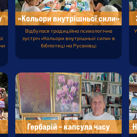
у
«Кольори внутрішньої сили»
Відбулася традиційна психологічна
У
ої
зустріч «Кольори внутрішньої сили» в
ни
бібліотеці на Русанівці
Гербарій – капсула часу
Н