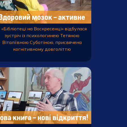
Здоровий мозок – активне
довголіття
 «Бібліотеці на Воскресенці» відбулася
зустріч із психологинею Тетяною
Віталіївною Суботіною, присвячена
когнітивному довголіттю
ова книга – нові відкриття!