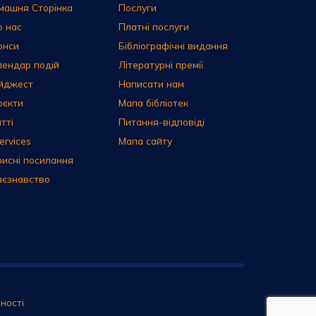
машня Сторінка
Послуги
о нас
Платні послуги
онси
Бібліографічні видання
лендар подій
Літературні премії
йджест
Написати нам
оєкти
Мапа бібліотек
тті
Питання-відповіді
ervices
Мапа сайту
рисні посилання
аєзнавство
ності