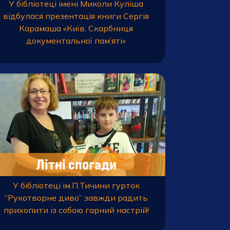
У бібліотеці імені Миколи Куліша
відбулася презентація книги Сергія
Карамаша «Київ. Скарбниця
документальної пам’яті»
Літні спогади
У бібліотеці ім.П.Тичини гурток
“Рукотворне диво” завжди радить
прихопити із собою гарний настрій!