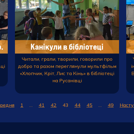
.
Канікули в бібліотеці
Читали, грали, творили, говорили про
вці
добро та разом переглянули мультфільм
і
«Хлопчик, Кріт, Лис та Кінь» в бібліотеці
В
на Русанівці
ередня
1
…
41
42
43
44
45
…
49
Насту