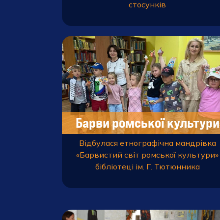
стосунків
Барви ромської культури
Відбулася етнографічна мандрівка
«Барвистий світ ромської культури»
бібліотеці ім. Г. Тютюнника