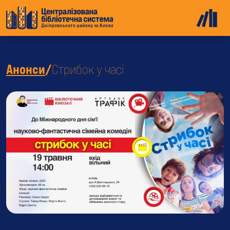
Анонси
/
Стрибок у часі