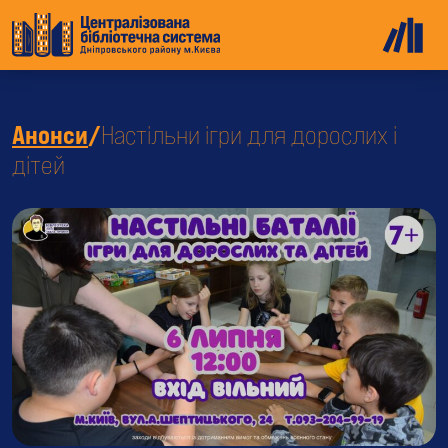
Анонси
/
Настільни ігри для дорослих і
дітей