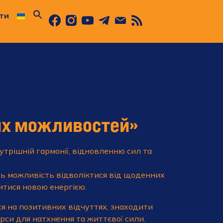
ти
их можливостей»
утрішній гармонії, відновленню сил та
ть можливість відволіктися від щоденних
итися новою енергією.
я на позитивних відчуттях, знаходити
урси для натхнення та життєвої сили.