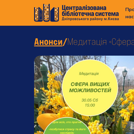
Пр
нас
Анонси
/
Медитація «Сфер