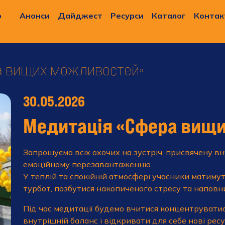
о
Анонси
Дайджест
Ресурси
Каталог
Контак
а вищих можливостей»
30.05.2026
Медитація «Сфера вищ
Запрошуємо всіх охочих на зустріч, присвячену вн
емоційному перезавантаженню.
У теплій та спокійній атмосфері учасники матиму
турбот, позбутися накопиченого стресу та наповн
Під час медитації будемо вчитися концентруватис
внутрішній баланс і відкривати для себе нові рес