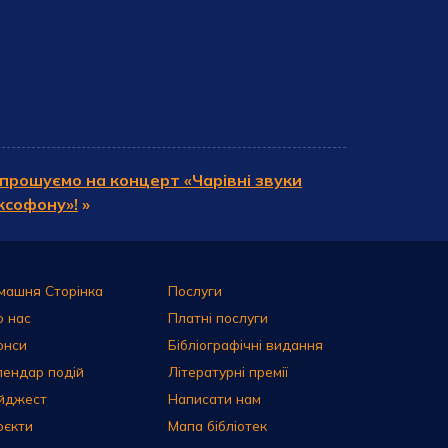
прошуємо на концерт «Чарівні звуки
ксофону»!
»
машня Сторінка
Послуги
о нас
Платні послуги
онси
Бібліографічні видання
лендар подій
Літературні премії
йджест
Написати нам
оєкти
Мапа бібліотек