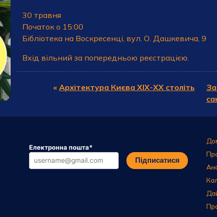
30 травня
Початок о 15:00
Бібліотека на Воскресенці, вул. О. Дашкевича, 9
Вхід вільний за попередньою реєстрацією.
«
Архітектура Києва XIX-XX століть
За
са
До
Електронна пошта
*
Пр
Підписатися
Ан
Ка
Да
Пр