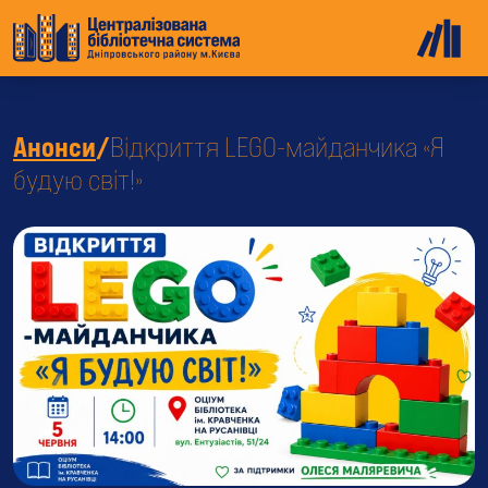
Анонси
/
Відкриття LEGO-майданчика «Я
будую світ!»