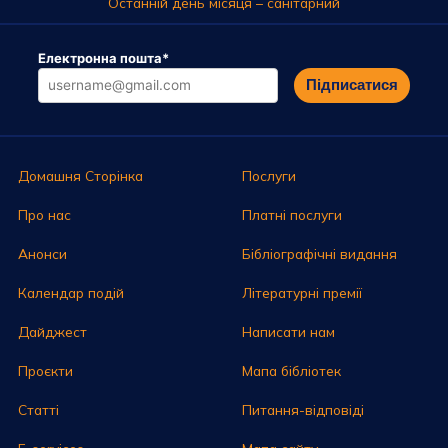
Останній день місяця – санітарний
Електронна пошта
*
Підписатися
Домашня Сторінка
Послуги
Про нас
Платні послуги
Анонси
Бібліографічні видання
Календар подій
Літературні премії
Дайджест
Написати нам
Проєкти
Мапа бібліотек
Статті
Питання-відповіді