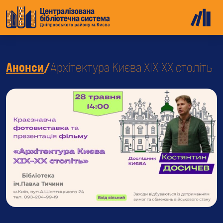
Анонси
/
Архітектура Києва XIX-XX століть