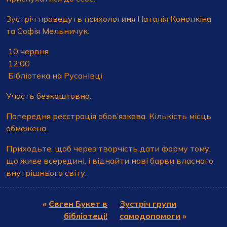
Зустріч проведуть психологиня Наталія Конопкіна
та Софія Мельничук.
10 червня
12:00
Бібліотека на Русанівці
Участь безкоштовна.
Попередня реєстрація обов’язкова. Кількість місць
обмежена.
Приходьте, щоб через творчість дати форму тому,
що живе всередині, і віднайти нові барви власного
внутрішнього світу.
«
Євген Букет в
Зустріч групи
бібліотеці!
самодопомоги
»