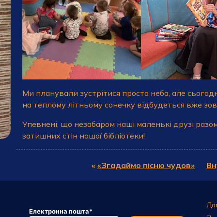
Ми планували зустрітися просто неба, але сьогод
на теплому літньому сонечку відбудеться вже зовс
Упевнені, що незабаром наші маленькі друзі разом
затишних стін нашої бібліотеки!
«
«Згадаймо пісню чудов»
Вн
До
Електронна пошта
*