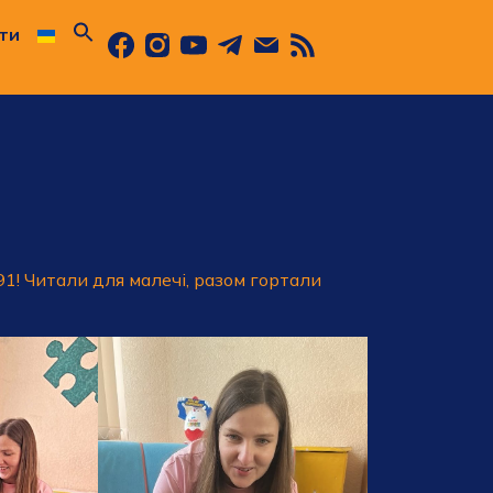
ти
1! Читали для малечі, разом гортали