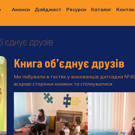
о
Анонси
Дайджест
Ресурси
Каталог
Контак
б’єднує друзів
Книга об’єднує друзів
Ми побували в гостях у вихованців дитсадка № 69
яскраві сторінки книжок та спілкувалися.