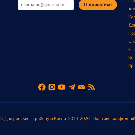
Пр
Підписатися
Ан
Ка
Да
Пр
Ста
E-s
Ко
Кр
С Дніпровського району м.Києва, 2010–2026 |
Політика конфедецій