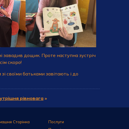
ні завадив дощик. Проте наступна зустріч
ім скоро!
 зі своїми батьками завітають і до
утрішня рівновага
»
машня Сторінка
Послуги