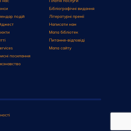
о нас
Платні послуги
онси
Бібліографічні видання
лендар подій
Літературні премії
йджест
Написати нам
оєкти
Мапа бібліотек
тті
Питання-відповіді
ervices
Мапа сайту
рисні посилання
аєзнавство
ності