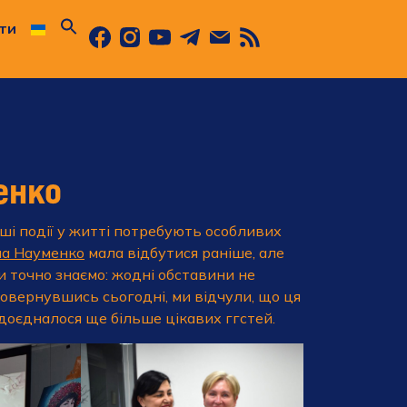
ти
енко
ші події у житті потребують особливих
на Науменко
мала відбутися раніше, але
и точно знаємо: жодні обставини не
овернувшись сьогодні, ми відчули, що ця
 доєдналося ще більше цікавих ггстей.