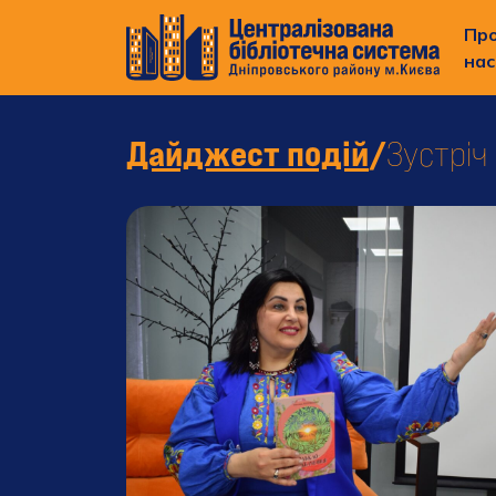
Пр
нас
Дайджест подій
/
Зустріч