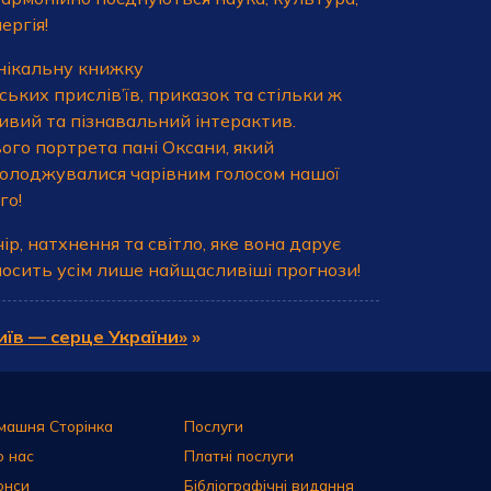
ергія!
унікальну книжку
ьких прислів’їв, приказок та стільки ж
ивий та пізнавальний інтерактив.
ого портрета пані Оксани, який
асолоджувалися чарівним голосом нашої
го!
р, натхнення та світло, яке вона дарує
осить усім лише найщасливіші прогнози!
иїв — серце України»
»
машня Сторінка
Послуги
о нас
Платні послуги
онси
Бібліографічні видання