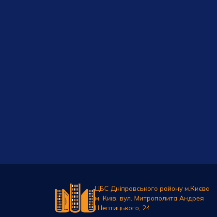
ЦБС Дніпровського району м.Києва
м. Київ, вул. Митрополита Андрея
Шептицького, 24