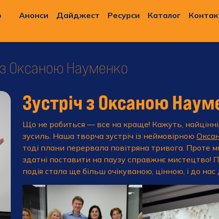
о
Анонси
Дайджест
Ресурси
Каталог
Контак
 з Оксаною Науменко
Зустріч з Оксаною Наум
Що не робиться — все на краще! Кажуть, найцінні
зусиль. Наша творча зустріч із неймовірною
Окса
тоді плани перервала повітряна тривога. Проте м
здатні поставити на паузу справжнє мистецтво! П
подія стала ще більш очікуваною, цінною, і до нас