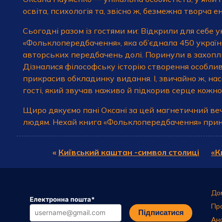
освіта, психологія та, звісно ж, безмежна творча ен
Сьогодні разом із гостями ми: Відкрили для себе 
«Фольклопередбачення», яка об’єднала 450 українс
авторських передбачень долі. Поринули в захопл
Дізналися філософську історію створення особлив
прикрасив обкладинку видання. І, звичайно ж, н
гості, який звучав наживо й підкорив серце кожно
Щиро дякуємо пані Оксані за цей магнетичний вечі
людям. Нехай книга «Фольклопередбачення» прин
«
Київський каштан -символ столиці
«К
До
Електронна пошта
*
Пр
Підписатися
Ан