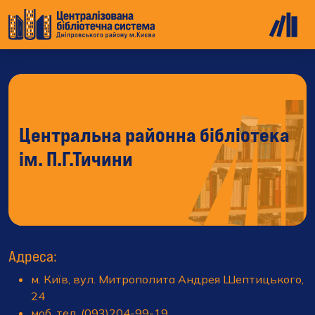
Центральна районна бібліотека
ім. П.Г.Тичини
Адреса:
м. Київ, вул. Митрополита Андрея Шептицького,
24
моб. тел. (093)204-99-19