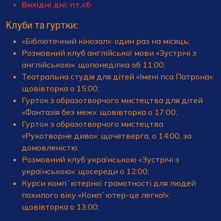
Вихідні дні: пт,сб
Клуби та гуртки:
«Бібліотечний кінозал»: один раз на місяць;
Розмовний клуб англійської мови «Зустрічі з
англійською»: щопонеділка об 11:00;
Театральна студія для дітей «Імені пса Патрона»:
щовівторка о 15:00;
Гурток з образотворчого мистецтва для дітей
«Фантазія без меж»: щовівторка о 17:00;
Гурток з образотворчого мистецтва
«Рукотворне диво»: щочетверга, о 14:00, за
домовленістю;
Розмовний клуб українською «Зустрічі з
українською»: щосереди о 12:00;
Курси комп`ютерної грамотності для людей
похилого віку «Комп`ютер-це легко!»:
щовівторка о 13:00;